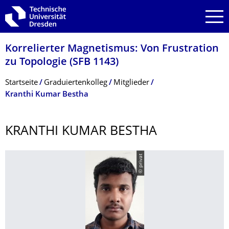
Zur Hauptnavigation springen
Zur Suche springen
Zum Inhalt springen
Korrelierter Magnetismus: Von Frustration
zu Topologie (SFB 1143)
Breadcrumb-Menü
Startseite
Graduiertenkolleg
Mitglieder
Kranthi Kumar Bestha
KRANTHI KUMAR BESTHA
© privat