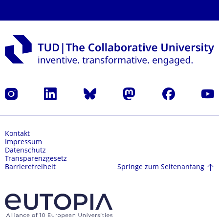
Instagram
LinkedIn
Bluesky
Mastodon
Facebook
Yout
Kontakt
Impressum
Datenschutz
Transparenzgesetz
Springe zum Seitenanfang
Barrierefreiheit