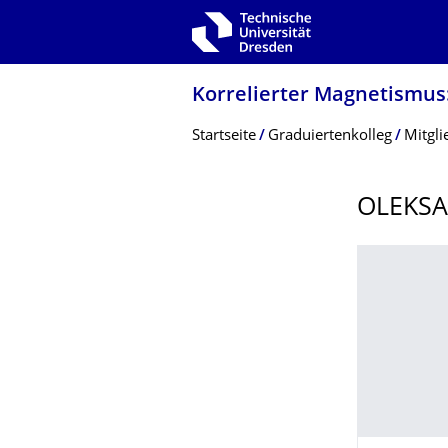
Zur Hauptnavigation springen
Zur Suche springen
Zum Inhalt springen
Korrelierter Magnetismus:
Breadcrumb-Menü
Startseite
Graduiertenkolleg
Mitgli
OLEKSA