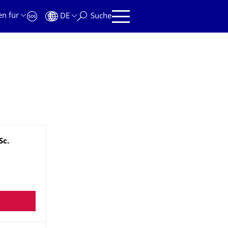
en für
DE
Suche
Sc.