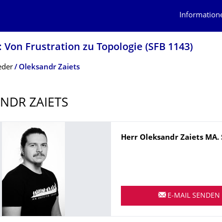
Information
 Von Frustration zu Topologie (SFB 1143)
eder
Oleksandr Zaiets
NDR ZAIETS
Name
Herr
Oleksandr
Zaiets
MA. 
E-MAIL SENDEN