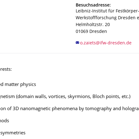
Adresse
Besuchsadresse:
Leibniz-Institut für Festkörper
Werkstoffforschung Dresden e.
Helmholtzstr. 20
01069
Dresden
rests:
d matter physics
tism (domain walls, vortices, skyrmions, Bloch points, etc.)
ion of 3D nanomagnetic phenomena by tomography and hologr
hods
 symmetries