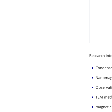
Research inte
Condense
Nanomagne
Observat
TEM met
magnetic