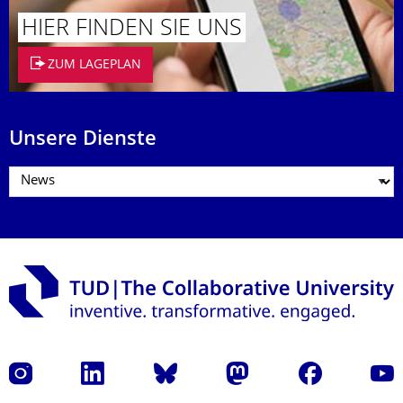
HIER FINDEN SIE UNS
ZUM LAGEPLAN
Unsere Dienste
Instagram
LinkedIn
Bluesky
Mastodon
Facebook
Yout