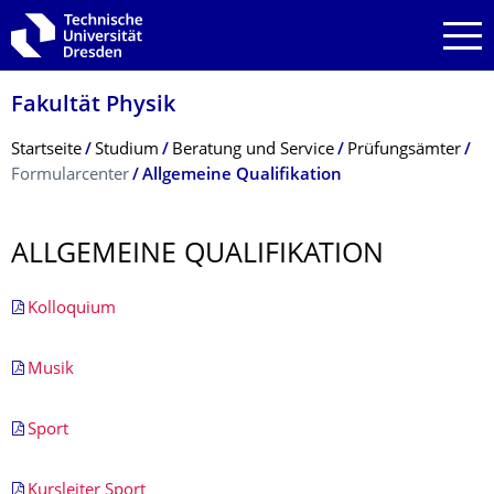
Zur Hauptnavigation springen
Zur Suche springen
Zum Inhalt springen
Fakultät Physik
Breadcrumb-Menü
Startseite
Studium
Beratung und Service
Prüfungsämter
Formularcenter
Allgemeine Qualifikation
ALLGEMEINE QUALIFIKATION
Kolloquium
Musik
Sport
Kursleiter Sport