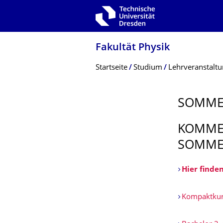
Zur Hauptnavigation springen
Zur Suche springen
Zum Inhalt springen
Fakultät Physik
Breadcrumb-Menü
Startseite
Studium
Lehrveranstalt
SOMME
KOMMEN
SOMME
Hier finde
Kompaktkur