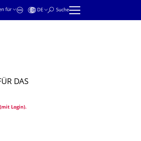
en für
DE
Suche
FÜR DAS
mit Login).