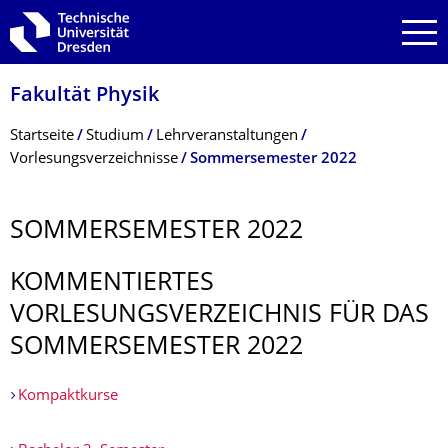
Zur Hauptnavigation springen
Zur Suche springen
Zum Inhalt springen
Fakultät Physik
Breadcrumb-Menü
Startseite
Studium
Lehrveranstaltungen
Vorlesungsverzeichnisse
Sommersemester 2022
SOMMERSEMESTER 2022
KOMMENTIERTES
VORLESUNGSVERZEICHNIS FÜR DAS
SOMMERSEMESTER 2022
Kompaktkurse