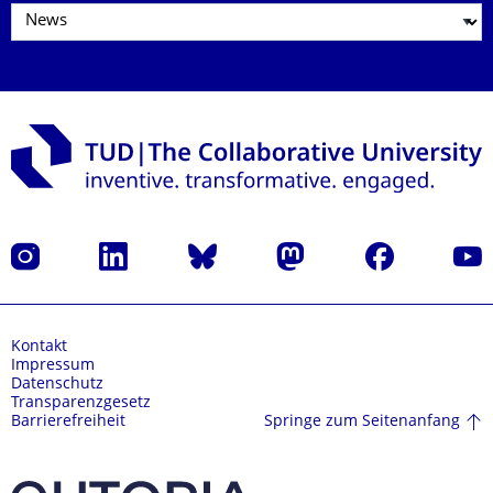
Instagram
LinkedIn
Bluesky
Mastodon
Facebook
Yout
Kontakt
Impressum
Datenschutz
Transparenzgesetz
Springe zum Seitenanfang
Barrierefreiheit