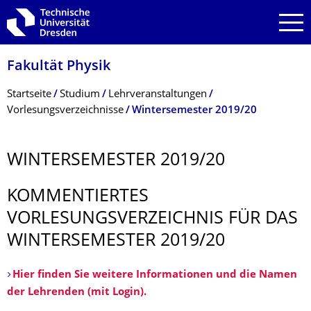
Zur Hauptnavigation springen
Zur Suche springen
Zum Inhalt springen
Fakultät Physik
Breadcrumb-Menü
Startseite
Studium
Lehrveranstaltungen
Vorlesungsverzeichnisse
Wintersemester 2019/20
WINTERSEMESTER 2019/20
KOMMENTIERTES
VORLESUNGSVERZEICHNIS FÜR DAS
WINTERSEMESTER 2019/20
Hier finden Sie weitere Informationen und die Namen
der Lehrenden (mit Login).