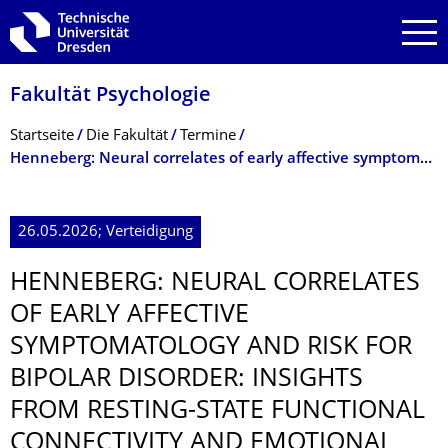
Zur Hauptnavigation springen
Zur Suche springen
Zum Inhalt springen
Fakultät Psychologie
Breadcrumb-Menü
Startseite
Die Fakultät
Termine
Henneberg: Neural correlates of early affective symptomatology and risk for bipolar disorder: ...
26.05.2026; Verteidigung
HENNEBERG: NEURAL CORRELATES
OF EARLY AFFECTIVE
SYMPTOMATOLOGY AND RISK FOR
BIPOLAR DISORDER: INSIGHTS
FROM RESTING-STATE FUNCTIONAL
CONNECTIVITY AND EMOTIONAL