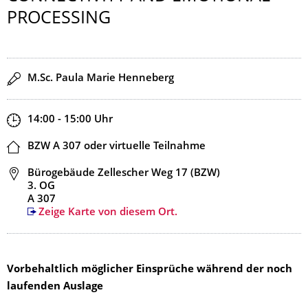
PROCESSING
Redner
M.Sc. Paula Marie Henneberg
Zeit
14:00 - 15:00
Uhr
Ort
BZW A 307 oder virtuelle Teilnahme
Adresse
Bürogebäude Zellescher Weg 17 (BZW)
3. OG
A 307
Zeige Karte von diesem Ort.
Vorbehaltlich möglicher Einsprüche während der noch
laufenden Auslage