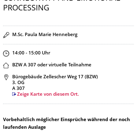
PROCESSING
Redner
M.Sc. Paula Marie Henneberg
Zeit
14:00 - 15:00
Uhr
Ort
BZW A 307 oder virtuelle Teilnahme
Adresse
Bürogebäude Zellescher Weg 17 (BZW)
3. OG
A 307
Zeige Karte von diesem Ort.
Vorbehaltlich möglicher Einsprüche während der noch
laufenden Auslage