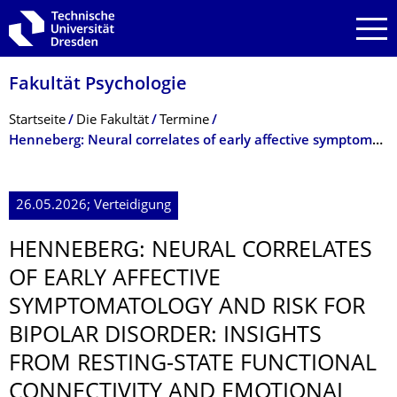
Zur Hauptnavigation springen
Zur Suche springen
Zum Inhalt springen
Fakultät Psychologie
Breadcrumb-Menü
Startseite
Die Fakultät
Termine
Henneberg: Neural correlates of early affective symptomatology and risk for bipolar disorder: ...
26.05.2026; Verteidigung
HENNEBERG: NEURAL CORRELATES
OF EARLY AFFECTIVE
SYMPTOMATOLOGY AND RISK FOR
BIPOLAR DISORDER: INSIGHTS
FROM RESTING-STATE FUNCTIONAL
CONNECTIVITY AND EMOTIONAL