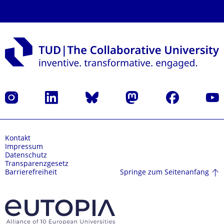
Instagram
LinkedIn
Bluesky
Mastodon
Facebook
Yout
Kontakt
Impressum
Datenschutz
Transparenzgesetz
Springe zum Seitenanfang
Barrierefreiheit