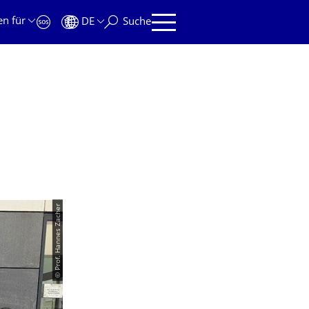
en für
DE
Suche
© Prof. Hannes Zacher