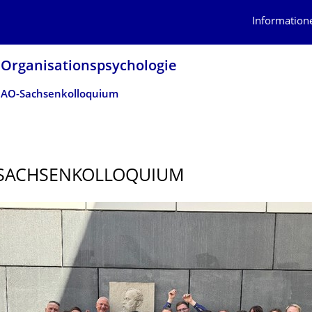
Information
 Organisations­psychologie
 AO-Sachsenkolloquium
-SACHSENKOLLO­QUIUM