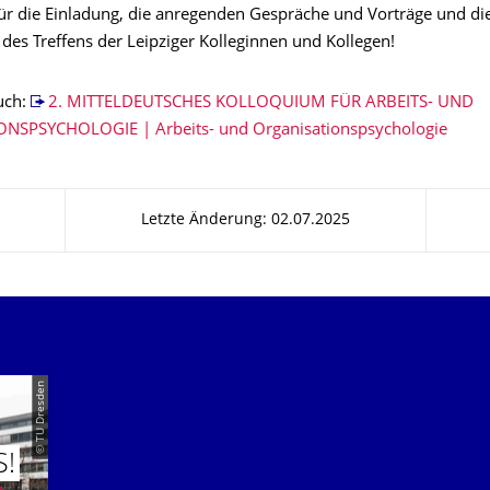
ür die Einladung, die anregenden Gespräche und Vorträge und die
des Treffens der Leipziger Kolleginnen und Kollegen!
uch:
2. MITTELDEUTSCHES KOLLOQUIUM FÜR ARBEITS- UND
NSPSYCHOLOGIE | Arbeits- und Organisationspsychologie
Letzte Änderung: 02.07.2025
© TU Dresden
S!