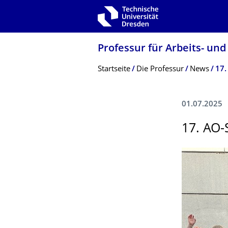
Zur Hauptnavigation springen
Zur Suche springen
Zum Inhalt springen
Professur für Arbeits- und
Breadcrumb-Menü
Startseite
Die Professur
News
17.
01.07.2025
17. AO