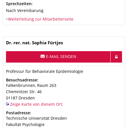
Sprechzeiten:
Nach Vereinbarung
Weiterleitung zur Mitarbeiterseite
Name
Dr. rer. nat.
Sophia
Fürtjes
E-MAIL SENDEN
Organisationsname
Professur für Behaviorale Epidemiologie
Professur für Behaviorale Epidemiologie
Adresse
Besuchsadresse:
Falkenbrunnen, Raum 263
Chemnitzer Str. 46
01187
Dresden
Zeige Karte von diesem Ort.
Adresse
Postadresse:
Technische Universität Dresden
Fakultät Psychologie