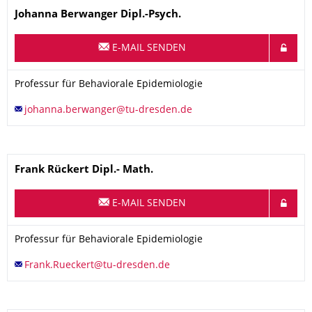
Name
Johanna
Berwanger
Dipl.-Psych.
E-MAIL SENDEN
Organisationsname
Professur für Behaviorale Epidemiologie
Professur für Behaviorale Epidemiologie
Name
Frank
Rückert
Dipl.- Math.
E-MAIL SENDEN
Organisationsname
Professur für Behaviorale Epidemiologie
Professur für Behaviorale Epidemiologie