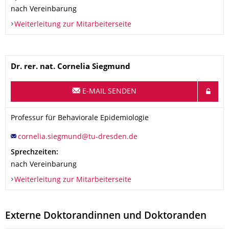
nach Vereinbarung
Weiterleitung zur Mitarbeiterseite
Name
Dr. rer. nat.
Cornelia
Siegmund
E-MAIL SENDEN
Organisationsname
Professur für Behaviorale Epidemiologie
Professur für Behaviorale Epidemiologie
Sprechzeiten:
nach Vereinbarung
Weiterleitung zur Mitarbeiterseite
Externe Doktorandinnen und Doktoranden