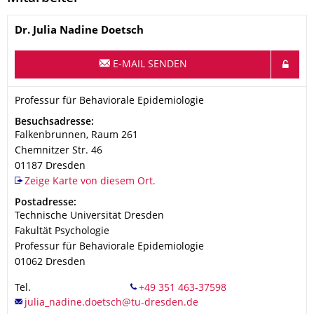
Name
Dr.
Julia Nadine
Doetsch
E-MAIL SENDEN
Organisationsname
Professur für Behaviorale Epidemiologie
Professur für Behaviorale Epidemiologie
Adresse
Besuchsadresse:
Falkenbrunnen, Raum 261
Chemnitzer Str. 46
01187
Dresden
Zeige Karte von diesem Ort.
Adresse
Postadresse:
Technische Universität Dresden
Fakultät Psychologie
Professur für Behaviorale Epidemiologie
01062
Dresden
Tel.