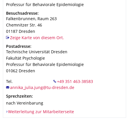
Organisationsname
Professur für Behaviorale Epidemiologie
Professur für Behaviorale Epidemiologie
Adresse
Besuchsadresse:
Falkenbrunnen, Raum 263
Chemnitzer Str. 46
01187
Dresden
Zeige Karte von diesem Ort.
Adresse
Postadresse:
Technische Universität Dresden
Fakultät Psychologie
Professur für Behaviorale Epidemiologie
01062
Dresden
Tel.
Sprechzeiten:
nach Vereinbarung
Weiterleitung zur Mitarbeiterseite