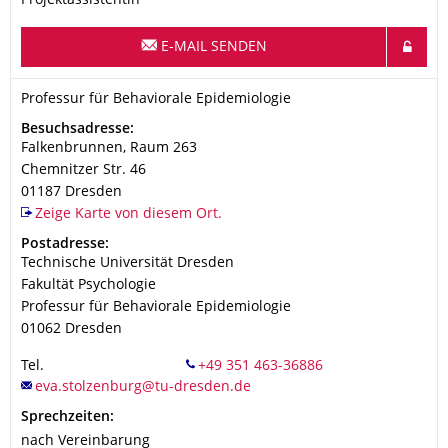
Projektassistentin
E-MAIL SENDEN
Organisationsname
Professur für Behaviorale Epidemiologie
Professur für Behaviorale Epidemiologie
Adresse
Besuchsadresse:
Falkenbrunnen, Raum 263
Chemnitzer Str. 46
01187
Dresden
Zeige Karte von diesem Ort.
Adresse
Postadresse:
Technische Universität Dresden
Fakultät Psychologie
Professur für Behaviorale Epidemiologie
01062
Dresden
Tel.
Sprechzeiten:
nach Vereinbarung