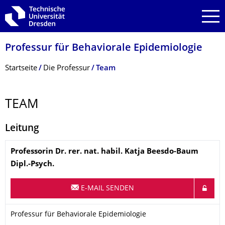
Zur Hauptnavigation springen
Zur Suche springen
Zum Inhalt springen
Professur für Behaviorale Epidemiologie
Breadcrumb-Menü
Startseite
Die Professur
Team
TEAM
Leitung
Name
Professorin Dr. rer. nat. habil.
Katja
Beesdo-Baum
Dipl.-Psych.
E-MAIL SENDEN
Organisationsname
Professur für Behaviorale Epidemiologie
Professur für Behaviorale Epidemiologie