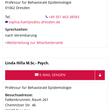
Professur für Behaviorale Epidemiologie
01062
Dresden
Tel.
Sprechzeiten:
nach Vereinbarung
Weiterleitung zur Mitarbeiterseite
Name
Linda
Hilla
M.Sc.- Psych.
E-MAIL SENDEN
Organisationsname
Professur für Behaviorale Epidemiologie
Professur für Behaviorale Epidemiologie
Adresse
Besuchsadresse:
Falkenbrunnen, Raum 261
Chemnitzer Str. 46