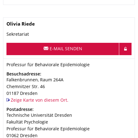
Name
Olivia
Riede
Sekretariat
E-MAIL SENDEN
Organisationsname
Professur für Behaviorale Epidemiologie
Professur für Behaviorale Epidemiologie
Adresse
Besuchsadresse:
Falkenbrunnen, Raum 264A
Chemnitzer Str. 46
01187
Dresden
Zeige Karte von diesem Ort.
Adresse
Postadresse:
Technische Universität Dresden
Fakultät Psychologie
Professur für Behaviorale Epidemiologie
01062
Dresden