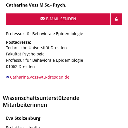
Name
Catharina
Voss
M.Sc.- Psych.
E-MAIL SENDEN
Organisationsname
Professur für Behaviorale Epidemiologie
Professur für Behaviorale Epidemiologie
Adresse
Postadresse:
Technische Universität Dresden
Fakultät Psychologie
Professur für Behaviorale Epidemiologie
01062
Dresden
Wissenschaftsunterstützende
Mitarbeiterinnen
Name
Eva
Stolzenburg