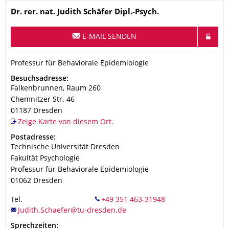
Name
Dr. rer. nat.
Judith
Schäfer
Dipl.-Psych.
E-MAIL SENDEN
Organisationsname
Professur für Behaviorale Epidemiologie
Professur für Behaviorale Epidemiologie
Adresse
Besuchsadresse:
Falkenbrunnen, Raum 260
Chemnitzer Str. 46
01187
Dresden
Zeige Karte von diesem Ort.
Adresse
Postadresse:
Technische Universität Dresden
Fakultät Psychologie
Professur für Behaviorale Epidemiologie
01062
Dresden
Tel.
Sprechzeiten: