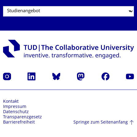
Instagram
LinkedIn
Bluesky
Mastodon
Facebook
Yout
Kontakt
Impressum
Datenschutz
Transparenzgesetz
Springe zum Seitenanfang
Barrierefreiheit