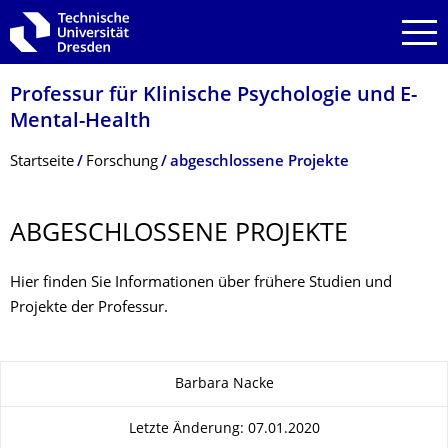
Zur Hauptnavigation springen
Zur Suche springen
Zum Inhalt springen
Professur für Klinische Psychologie und E-
Mental-Health
Breadcrumb-Menü
Startseite
Forschung
abgeschlossene Projekte
ABGESCHLOSSENE PROJEKTE
Hier finden Sie Informationen über frühere Studien und
Projekte der Professur.
Zu dieser Seite
Barbara Nacke
Letzte Änderung: 07.01.2020