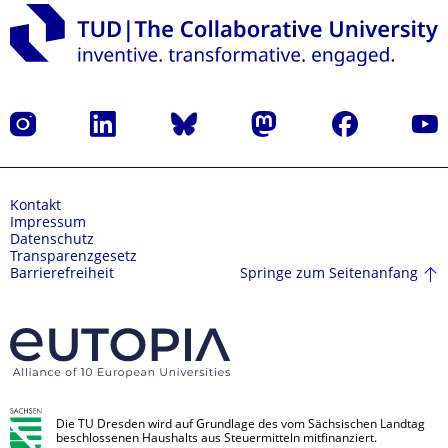
Instagram
LinkedIn
Bluesky
Mastodon
Facebook
Yout
Kontakt
Impressum
Datenschutz
Transparenzgesetz
Springe zum Seitenanfang
Barrierefreiheit
Die TU Dresden wird auf Grundlage des vom Sächsischen Landtag
beschlossenen Haushalts aus Steuermitteln mitfinanziert.