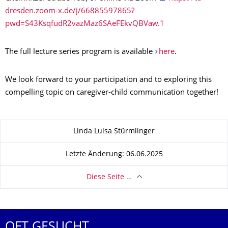
dresden.zoom-x.de/j/66885597865?
pwd=S43KsqfudR2vazMaz6SAeFEkvQBVaw.1
The full lecture series program is available
here
.
We look forward to your participation and to exploring this
compelling topic on caregiver-child communication together!
Zu dieser Seite
Linda Luisa Stürmlinger
Letzte Änderung: 06.06.2025
Diese Seite …
OFT GESUCHT