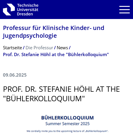
Zur Hauptnavigation springen
Zur Suche springen
Zum Inhalt springen
Professur für Klinische Kinder- und
Jugendpsychologie
Breadcrumb-Menü
Startseite
Die Professur
News
Prof. Dr. Stefanie Höhl at the "Bühlerkolloquium"
09.06.2025
PROF. DR. STEFANIE HÖHL AT THE
"BÜHLERKOLLOQUI­UM"