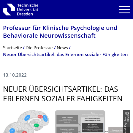
Zur Hauptnavigation springen
Zur Suche springen
Zum Inhalt springen
Professur für Klinische Psychologie und
Behaviorale Neurowissenschaft
Breadcrumb-Menü
Startseite
Die Professur
News
Neuer Übersichtsartikel: das Erlernen sozialer Fähigkeiten
13.10.2022
NEUER ÜBERSICHTSARTI­KEL: DAS
ERLERNEN SOZIALER FÄHIGKEITEN
©
C
l
i
n
i
c
a
l
P
s
y
c
h
o
l
o
g
y
R
e
v
i
e
w