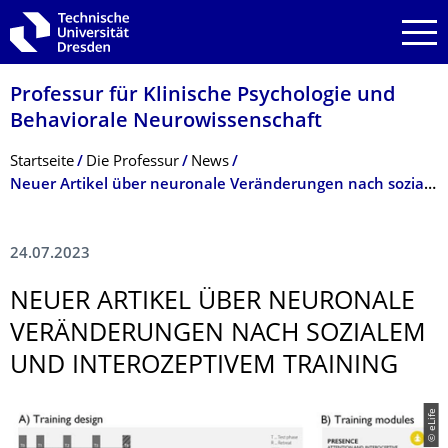
Zur Hauptnavigation springen
Zur Suche springen
Zum Inhalt springen
Professur für Klinische Psychologie und
Behaviorale Neurowissenschaft
Breadcrumb-Menü
Startseite
Die Professur
News
Neuer Artikel über neuronale Veränderungen nach sozialem und interozeptivem Training
24.07.2023
NEUER ARTIKEL ÜBER NEURONALE
VERÄNDERUNGEN NACH SOZIALEM
UND INTEROZEPTIVEM TRAINING
© eLife