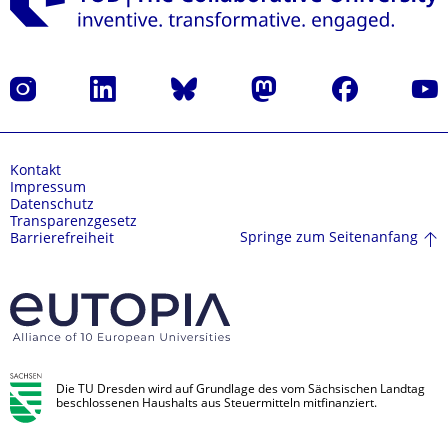
Instagram
LinkedIn
Bluesky
Mastodon
Facebook
Yout
Kontakt
Impressum
Datenschutz
Transparenzgesetz
Springe zum Seitenanfang
Barrierefreiheit
Die TU Dresden wird auf Grundlage des vom Sächsischen Landtag
beschlossenen Haushalts aus Steuermitteln mitfinanziert.