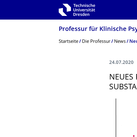
Zur Hauptnavigation springen
Zur Suche springen
Zum Inhalt springen
Professur für Klinische P
Breadcrumb-Menü
Startseite
Die Professur
News
24.07.2020
NEUES 
SUBST