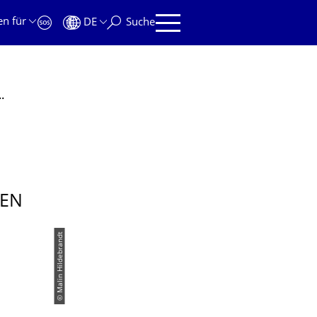
en für
DE
Suche
bstanzkonsum und Substanzstörungen
GEN
© Malin Hildebrandt