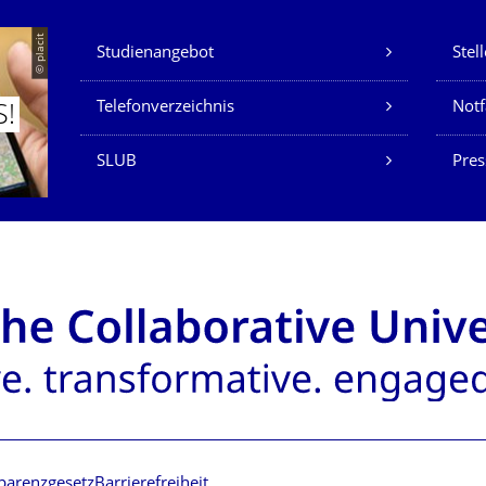
Unsere Dienste
© placit
Studienangebot
Stel
Telefonverzeichnis
Not
S!
SLUB
Pres
parenzgesetz
Barrierefreiheit