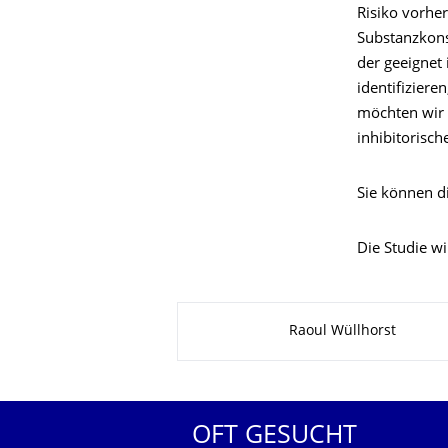
Risiko vorhe
Substanzkons
der geeignet 
identifizier
möchten wir 
inhibitorisc
Sie können 
Die Studie wi
Zu dieser Seite
Raoul Wüllhorst
OFT GESUCHT