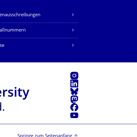
lenausschreibungen
fallnummern
se
Instagram
LinkedIn
Bluesky
Mastodon
Facebook
Youtube
Springe zum Seitenanfang