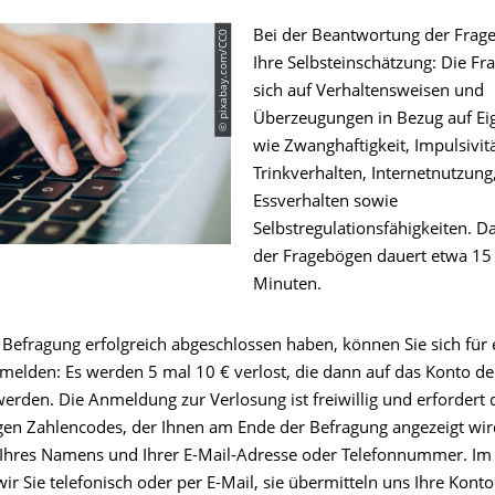
© pixabay.com/CC0
Bei der Beantwortung der Frag
Ihre Selbsteinschätzung: Die Fr
sich auf Verhaltensweisen und
Überzeugungen in Bezug auf Ei
wie Zwanghaftigkeit, Impulsivitä
Trinkverhalten, Internetnutzung
Essverhalten sowie
Selbstregulationsfähigkeiten. D
der Fragebögen dauert etwa 15
Minuten.
 Befragung erfolgreich abgeschlossen haben, können Sie sich für 
melden: Es werden 5 mal 10 € verlost, die dann auf das Konto d
erden. Die Anmeldung zur Verlosung ist freiwillig und erfordert
ligen Zahlencodes, der Ihnen am Ende der Befragung angezeigt wi
 Ihres Namens und Ihrer E-Mail-Adresse oder Telefonnummer. Im
ir Sie telefonisch oder per E-Mail, sie übermitteln uns Ihre Kont