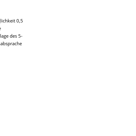
ichkeit 0,5
e
lage des 5-
inabsprache