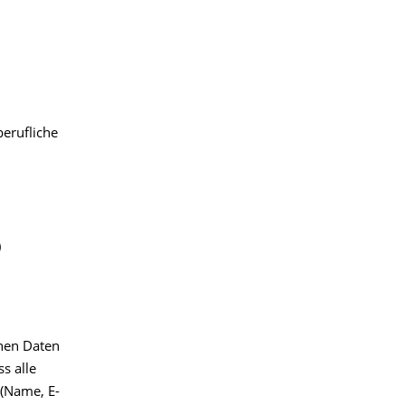
erufliche
)
nen Daten
s alle
(Name, E-