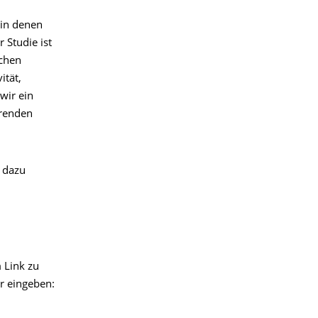
 in denen
 Studie ist
schen
tät,
wir ein
erenden
h dazu
 Link zu
er eingeben: