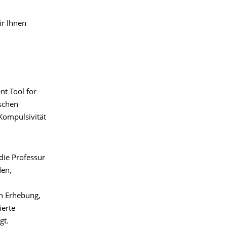
ir Ihnen
nt Tool for
tschen
Kompulsivität
die Professur
den,
n Erhebung,
ierte
gt.