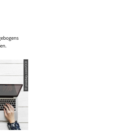
agebogens
en.
© pixabay.com/CC0