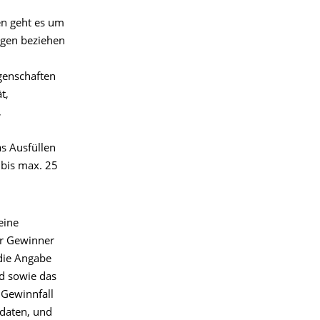
en geht es um
agen beziehen
genschaften
t,
,
as Ausfüllen
 bis max. 25
eine
er Gewinner
 die Angabe
rd sowie das
 Gewinnfall
odaten, und