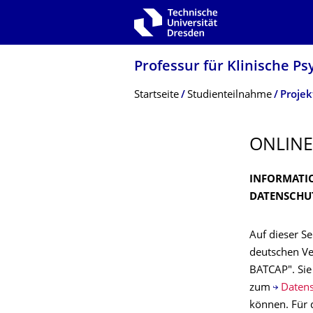
Zur Hauptnavigation springen
Zur Suche springen
Zum Inhalt springen
Professur für Klinische P
Breadcrumb-Menü
Startseite
Studienteilnahme
Proje
ONLINE
INFORMATIO
DATENSCHU
Auf dieser Se
deutschen Ve
BATCAP". Sie
zum
Datens
können. Für 