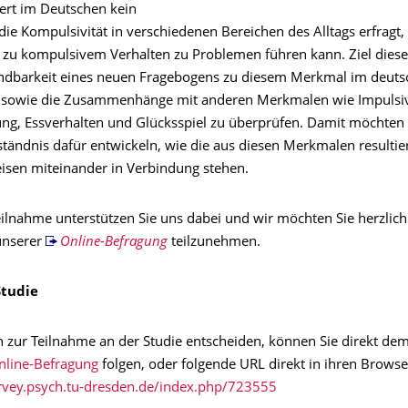
iert im Deutschen kein
ie Kompulsivität in verschiedenen Bereichen des Alltags erfragt,
 zu kompulsivem Verhalten zu Problemen führen kann. Ziel dieser
ndbarkeit eines neuen Fragebogens zu diesem Merkmal im deut
 sowie die Zusammenhänge mit anderen Merkmalen wie Impulsivi
ung, Essverhalten und Glücksspiel zu überprüfen. Damit möchten 
ständnis dafür entwickeln, wie die aus diesen Merkmalen resulti
isen miteinander in Verbindung stehen.
eilnahme unterstützen Sie uns dabei und wir möchten Sie herzlic
unserer
Online-Befragung
teilzunehmen.
Studie
h zur Teilnahme an der Studie entscheiden, können Sie direkt dem
line-Befragung
folgen, oder folgende URL direkt in ihren Brows
urvey.psych.tu-dresden.de/index.php/723555