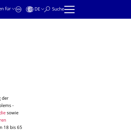
en für
DE
Suche
g der
blems -
die
sowie
ren
n 18 bis 65