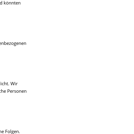
nd könnten
nenbezogenen
icht. Wir
iche Personen
ne Folgen.