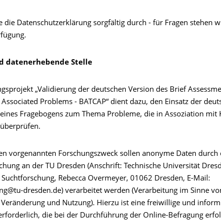
ie die Datenschutzerklärung sorgfältig durch - für Fragen stehen w
rfügung.
d datenerhebende Stelle
gsprojekt „Validierung der deutschen Version des Brief Assessme
 Associated Problems - BATCAP“ dient dazu, den Einsatz der deu
eines Fragebogens zum Thema Probleme, die in Assoziation mit 
 überprüfen.
 den vorgenannten Forschungszweck sollen anonyme Daten durch 
schung an der TU Dresden (Anschrift: Technische Universität Dres
r Suchtforschung, Rebecca Overmeyer, 01062 Dresden, E-Mail:
ng@tu-dresden.de) verarbeitet werden (Verarbeitung im Sinne vo
Veränderung und Nutzung). Hierzu ist eine freiwillige und inform
erforderlich, die bei der Durchführung der Online-Befragung erfol