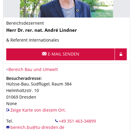
Bereichsdezernent
Name
Herr
Dr. rer. nat.
André
Lindner
& Referent Internationales
E-MAIL SENDEN
Organisationsname
Bereich Bau und Umwelt
Bereich Bau und Umwelt
Adresse
Besucheradresse:
Hülsse-Bau, Südflügel, Raum 384
Helmholtzstr. 10
01069
Dresden
None
Zeige Karte von diesem Ort.
Tel.