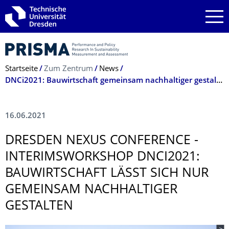
Zur Hauptnavigation springen
Zur Suche springen
Zum Inhalt springen
Breadcrumb-Menü
Startseite
Zum Zentrum
News
DNCi2021: Bauwirtschaft gemeinsam nachhaltiger gestalten
16.06.2021
DRESDEN NEXUS CONFERENCE -
INTERIMSWORK­SHOP DNCI2021:
BAUWIRTSCHAFT LÄSST SICH NUR
GEMEINSAM NACHHALTIGER
GESTALTEN