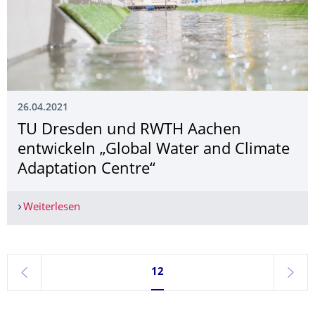
26.04.2021
TU Dresden und RWTH Aachen
entwickeln „Global Water and Climate
Adaptation Centre“
Weiterlesen
TU Dresden und RWTH Aachen entwickeln „Globa
Seite 12, aktuell ausgewählt
12
zurück
weite