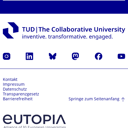
Instagram
LinkedIn
Bluesky
Mastodon
Facebook
Yout
Kontakt
Impressum
Datenschutz
Transparenzgesetz
Springe zum Seitenanfang
Barrierefreiheit