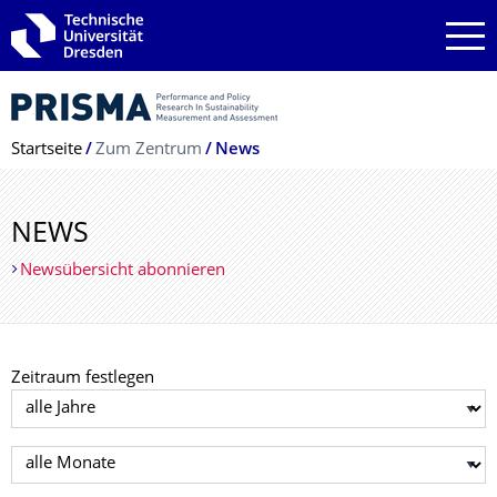
Zur Hauptnavigation springen
Zur Suche springen
Zum Inhalt springen
Breadcrumb-Menü
Startseite
Zum Zentrum
News
NEWS
Newsübersicht abonnieren
Zeitraum festlegen
Jahr auswählen
Monat auswählen