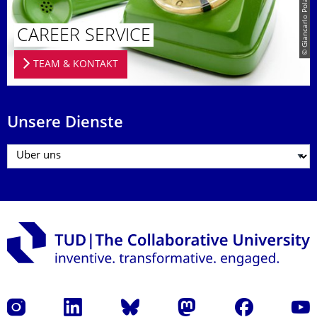
CAREER SERVICE
TEAM & KONTAKT
Unsere Dienste
Instagram
LinkedIn
Bluesky
Mastodon
Facebook
Yout