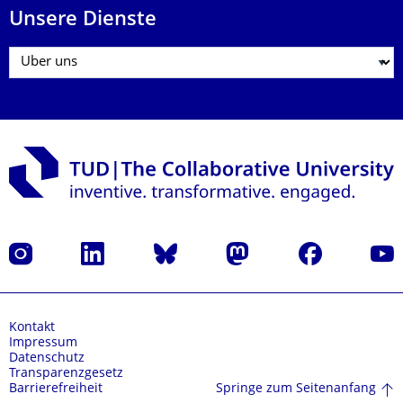
Unsere Dienste
Instagram
LinkedIn
Bluesky
Mastodon
Facebook
Yout
Kontakt
Impressum
Datenschutz
Transparenzgesetz
Springe zum Seitenanfang
Barrierefreiheit