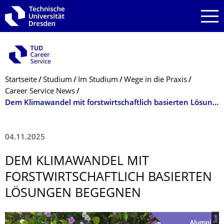
Zur Hauptnavigation springen
Zur Suche springen
Zum Inhalt springen
Breadcrumb-Menü
Startseite
Studium
Im Studium
Wege in die Praxis
Career Service News
Dem Klimawandel mit forstwirtschaftlich basierten Lösungen begegnen
04.11.2025
DEM KLIMAWANDEL MIT
FORSTWIRT­SCHAFTLICH BASIERTEN
LÖSUNGEN BEGEGNEN