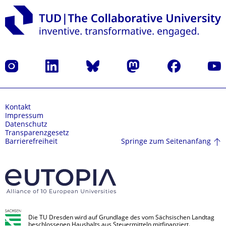
Instagram
LinkedIn
Bluesky
Mastodon
Facebook
Yout
Kontakt
Impressum
Datenschutz
Transparenzgesetz
Springe zum Seitenanfang
Barrierefreiheit
Die TU Dresden wird auf Grundlage des vom Sächsischen Landtag
beschlossenen Haushalts aus Steuermitteln mitfinanziert.