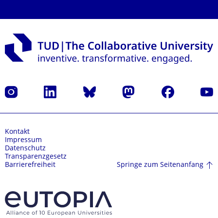
Instagram
LinkedIn
Bluesky
Mastodon
Facebook
Yout
Kontakt
Impressum
Datenschutz
Transparenzgesetz
Springe zum Seitenanfang
Barrierefreiheit