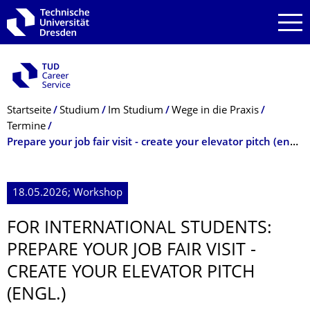
Zur Hauptnavigation springen
Zur Suche springen
Zum Inhalt springen
Breadcrumb-Menü
Startseite
Studium
Im Studium
Wege in die Praxis
Termine
Prepare your job fair visit - create your elevator pitch (engl.)
18.05.2026; Workshop
FOR INTERNATIONAL STUDENTS:
PREPARE YOUR JOB FAIR VISIT -
CREATE YOUR ELEVATOR PITCH
(ENGL.)