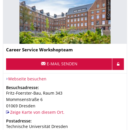
© Crispin-Iven Mokry
Name
Career Service Workshopteam
E-MAIL SENDEN
Webseite besuchen
Adresse
Besuchsadresse:
Fritz-Foerster-Bau, Raum 343
Mommsenstraße 6
01069
Dresden
Zeige Karte von diesem Ort.
Adresse
Postadresse:
Technische Universität Dresden