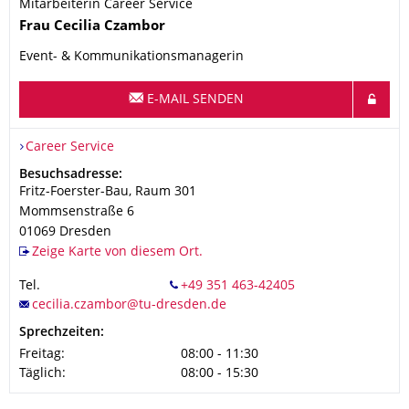
Mitarbeiterin Career Service
Name
Frau
Cecilia
Czambor
Event- & Kommunikationsmanagerin
E-MAIL SENDEN
Organisationsname
Career Service
Career Service
Adresse
Besuchsadresse:
Fritz-Foerster-Bau, Raum 301
Mommsenstraße 6
01069
Dresden
Zeige Karte von diesem Ort.
Tel.
Sprechzeiten:
Freitag:
08:00 - 11:30
Täglich:
08:00 - 15:30