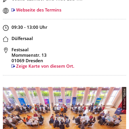
Webseite des Termins
Zeit
09:30 - 13:00
Uhr
Ort
Dülfersaal
Adresse
Festsaal
Mommsenstr. 13
01069 Dresden
Zeige Karte von diesem Ort.
© Amac Garbe