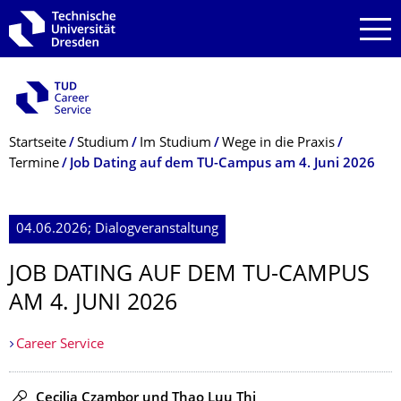
Zur Hauptnavigation springen
Zur Suche springen
Zum Inhalt springen
Breadcrumb-Menü
Startseite
Studium
Im Studium
Wege in die Praxis
Termine
Job Dating auf dem TU-Campus am 4. Juni 2026
04.06.2026; Dialogveranstaltung
JOB DATING AUF DEM TU-CAMPUS
AM 4. JUNI 2026
Career Service
Redner
Cecilia Czambor und Thao Luu Thi