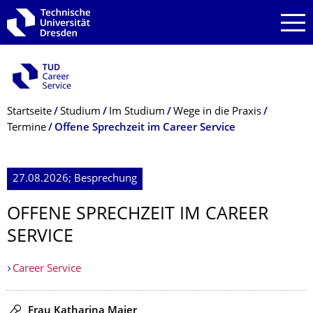
Zur Hauptnavigation springen
Zur Suche springen
Zum Inhalt springen
Breadcrumb-Menü
Startseite
Studium
Im Studium
Wege in die Praxis
Termine
Offene Sprechzeit im Career Service
27.08.2026; Besprechung
OFFENE SPRECHZEIT IM CAREER
SERVICE
Career Service
Redner
Frau Katharina Maier