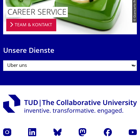
CAREER SERVICE
TEAM & KONTAKT
Unsere Dienste
Instagram
LinkedIn
Bluesky
Mastodon
Facebook
Yout