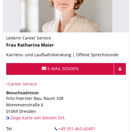
Leiterin Career Service
Name
Frau
Katharina
Maier
Karriere- und Laufbahnberatung | Offene Sprechstunde
E-MAIL SENDEN
Organisationsname
Career Service
Career Service
Adresse
Besuchsadresse:
Fritz-Foerster-Bau, Raum 338
Mommsenstraße 6
01069
Dresden
Zeige Karte von diesem Ort.
Tel.