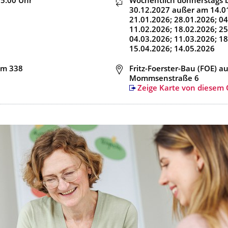
15:00
Uhr
Dieser Termin wiederholt s
Wöchentlich donnerstags
30.12.2027
außer am 14.0
21.01.2026; 28.01.2026; 04
11.02.2026; 18.02.2026; 25
04.03.2026; 11.03.2026; 18
15.04.2026; 14.05.2026
um 338
Adresse
Fritz-Foerster-Bau (FOE) au
Mommsenstraße 6
Zeige Karte von diesem 