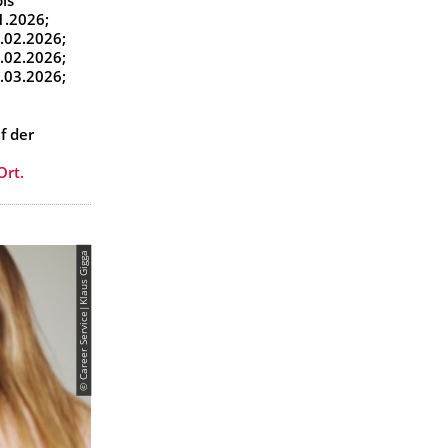
ich
bis
1.2026;
.02.2026;
.02.2026;
.03.2026;
f der
Ort.
© Career Service|Klaus Gigga