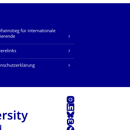
fseinstieg für internationale
ierende
ierelinks
nschutzerklärung
Instagram
LinkedIn
Bluesky
Mastodon
Facebook