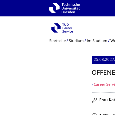
Zur Hauptnavigation springen
Zur Suche springen
Zum Inhalt springen
Breadcrumb-Menü
Startseite
Studium
Im Studium
We
25.03.2027
OFFENE
Career Serv
Redner
Frau Ka