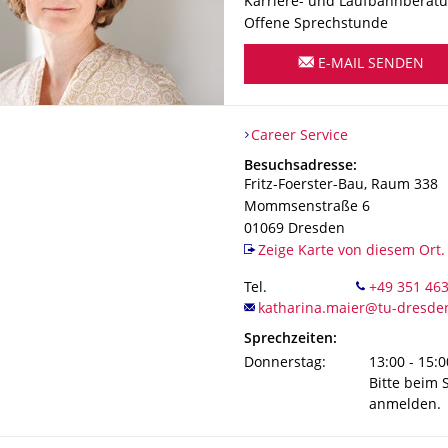
Karriere- und Laufbahnberatu
Offene Sprechstunde
E-MAIL SENDEN
Organisationsname
Career Service
Career Service
Adresse
Besuchsadresse:
Fritz-Foerster-Bau, Raum 338
Mommsenstraße 6
01069
Dresden
Zeige Karte von diesem Ort.
Tel.
Sprechzeiten:
Donnerstag:
13:00 - 15:0
Bitte beim 
anmelden.