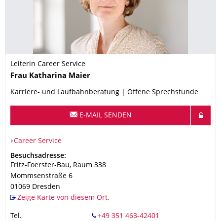
Leiterin Career Service
Name
Frau
Katharina
Maier
Karriere- und Laufbahnberatung | Offene Sprechstunde
E-MAIL SENDEN
Organisationsname
Career Service
Career Service
Adresse
Besuchsadresse:
Fritz-Foerster-Bau, Raum 338
Mommsenstraße 6
01069
Dresden
Zeige Karte von diesem Ort.
Tel.