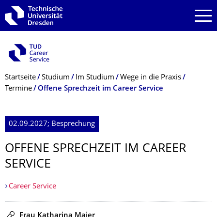
Zur Hauptnavigation springen
Zur Suche springen
Zum Inhalt springen
Breadcrumb-Menü
Startseite
Studium
Im Studium
Wege in die Praxis
Termine
Offene Sprechzeit im Career Service
02.09.2027; Besprechung
OFFENE SPRECHZEIT IM CAREER
SERVICE
Career Service
Redner
Frau Katharina Maier