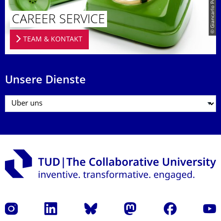
CAREER SERVICE
TEAM & KONTAKT
Unsere Dienste
Instagram
LinkedIn
Bluesky
Mastodon
Facebook
Yout