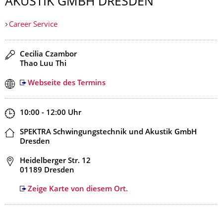
AKUSTIK GMBH DRESDEN
Career Service
Redner
Cecilia Czambor
Thao Luu Thi
Webseite des Termins
Zeit
10:00 - 12:00
Uhr
Ort
SPEKTRA Schwingungstechnik und Akustik GmbH
Dresden
Adresse
Heidelberger Str. 12
01189 Dresden
Zeige Karte von diesem Ort.