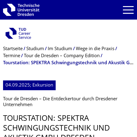
Zur Hauptnavigation springen
Zur Suche springen
Zum Inhalt springen
Breadcrumb-Menü
Startseite
Studium
Im Studium
Wege in die Praxis
Termine
Tour de Dresden – Company Edition
Tourstation: SPEKTRA Schwingungstechnik und Akustik GmbH Dresden
04.09.2025; Exkursion
Tour de Dresden – Die Entdeckertour durch Dresdener
Unternehmen
TOURSTATION: SPEKTRA
SCHWINGUNGS­TECHNIK UND