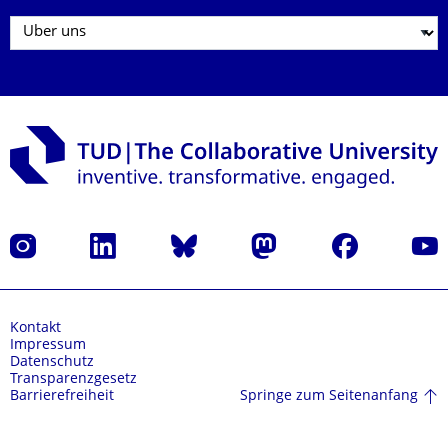
Instagram
LinkedIn
Bluesky
Mastodon
Facebook
Yout
Kontakt
Impressum
Datenschutz
Transparenzgesetz
Springe zum Seitenanfang
Barrierefreiheit