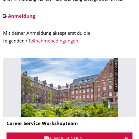
Anmeldung
Mit deiner Anmeldung akzeptierst du die
folgenden
Teilnahmebedingungen.
© Crispin-Iven Mokry
Name
Career Service Workshopteam
E-MAIL SENDEN