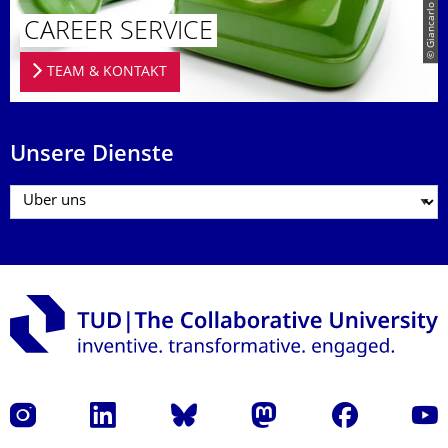
CAREER SERVICE
TEAM & KONTAKT
Unsere Dienste
Instagram
LinkedIn
Bluesky
Mastodon
Facebook
Yout