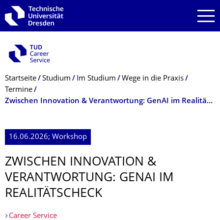
Zur Hauptnavigation springen
Zur Suche springen
Zum Inhalt springen
Breadcrumb-Menü
Startseite
Studium
Im Studium
Wege in die Praxis
Termine
Zwischen Innovation & Verantwortung: GenAI im Realitätscheck
16.06.2026; Workshop
ZWISCHEN INNOVATION &
VERANTWORTUNG: GENAI IM
REALITÄTSCHECK
Career Service