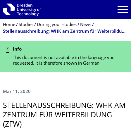
Skip to main navigation
Skip to search
Skip to content
Breadcrumb Menu
Home
Studies
During your studies
News
Stellenausschreibung: WHK am Zentrum für Weiterbildung (ZfW)
Status Message
Info
This document is not available in the language you
requested. It is therefore shown in German.
Mar 11, 2020
STELLENAUSS­CHREIBUNG: WHK AM
ZENTRUM FÜR WEITERBILDUNG
(ZFW)