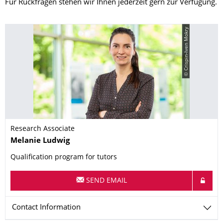
Für Rückfragen stehen wir Ihnen jederzeit gern zur Verfügung.
© Crispin-Iven Mokry
Research Associate
Name
Melanie
Ludwig
Qualification program for tutors
SEND EMAIL
Contact Information