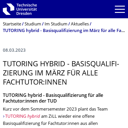
Zur Hauptnavigation springen
Zur Suche springen
Zum Inhalt springen
Breadcrumb-Menü
Startseite
Studium
Im Studium
Aktuelles
TUTORING hybrid - Basisqualifizierung im März für alle Fachtutor:innen
08.03.2023
TUTORING HYBRID - BASISQUALIFI­
ZIERUNG IM MÄRZ FÜR ALLE
FACHTUTOR:INNEN
TUTORING hybrid - Basisqualifizierung für alle
Fachtutor:innen der TUD
Kurz vor dem Sommersemester 2023 plant das Team
TUTORING
hybrid
am ZiLL wieder eine offene
Basisqualifizierung für Fachtutor:innen aus allen