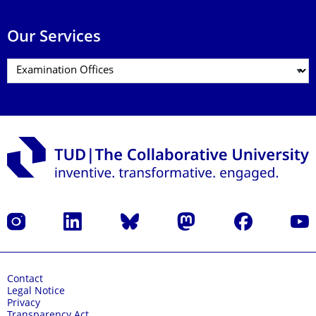
Our Services
Instagram
LinkedIn
Bluesky
Mastodon
Facebook
YouT
Contact
Legal Notice
Privacy
Transparency Act