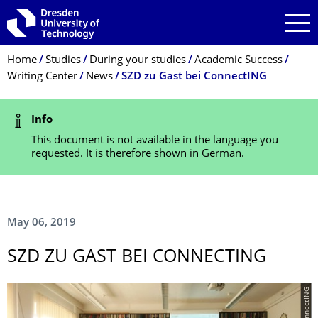
Skip to main navigation
Skip to search
Skip to content
Breadcrumb Menu
Home
Studies
During your studies
Academic Success
Writing Center
News
SZD zu Gast bei ConnectING
Status Message
Info
This document is not available in the language you
requested. It is therefore shown in German.
May 06, 2019
SZD ZU GAST BEI CONNECTING
© ConnectING