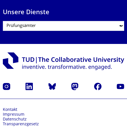
Unsere Dienste
Instagram
LinkedIn
Bluesky
Mastodon
Facebook
Yout
Kontakt
Impressum
Datenschutz
Transparenzgesetz