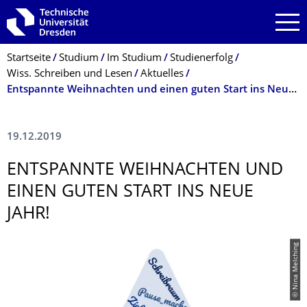
Zur Hauptnavigation springen
Zur Suche springen
Zum Inhalt springen
Breadcrumb-Menü
Startseite
Studium
Im Studium
Studienerfolg
Wiss. Schreiben und Lesen
Aktuelles
Entspannte Weihnachten und einen guten Start ins Neue Jahr!
19.12.2019
ENTSPANNTE WEIHNACHTEN UND
EINEN GUTEN START INS NEUE
JAHR!
© Nina Melching