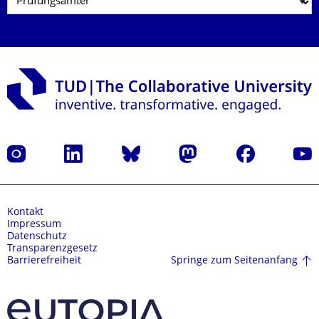
Instagram
LinkedIn
Bluesky
Mastodon
Facebook
Yout
Kontakt
Impressum
Datenschutz
Transparenzgesetz
Springe zum Seitenanfang
Barrierefreiheit