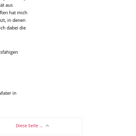
tät aus
ften hat mich
zt, in denen
ch dabei die
tsfähigen
Mater in
Diese Seite …