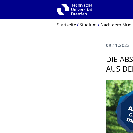
Zur Hauptnavigation springen
Zur Suche springen
Zum Inhalt springen
Breadcrumb-Menü
Startseite
Studium
Nach dem Stud
09.11.2023
DIE AB
AUS DE