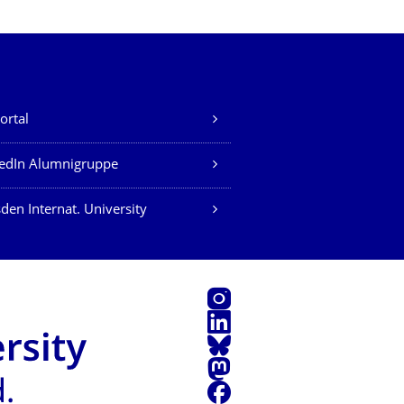
ortal
edIn Alumnigruppe
den Internat. University
Instagram
LinkedIn
Bluesky
Mastodon
Facebook