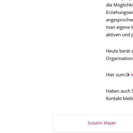
die Möglichke
Erziehungswi
angesprochen
man eigene I
aktiven und 
Heute berät 
Organisation
Hier zum
I
Haben auch S
Kontakt blei
Zu dieser Seite
Susann Mayer