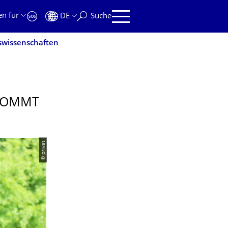
en für
DE
Suche
wissenschaften
 KOMMT
© privat