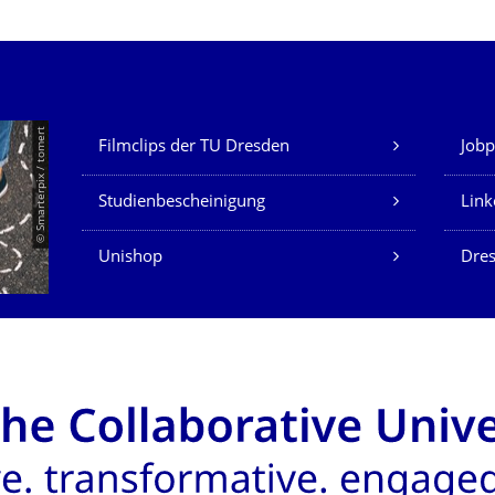
Unsere Dienste
© Smarterpix / tomert
Filmclips der TU Dresden
Jobp
Studienbescheinigung
Link
Unishop
Dres