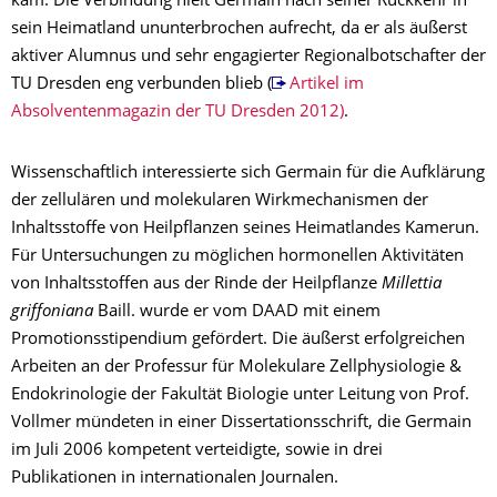
kam. Die Verbindung hielt Germain nach seiner Rückkehr in
sein Heimatland ununterbrochen aufrecht, da er als äußerst
aktiver Alumnus und sehr engagierter Regionalbotschafter der
TU Dresden eng verbunden blieb (
Artikel im
Absolventenmagazin der TU Dresden 2012)
.
Wissenschaftlich interessierte sich Germain für die Aufklärung
der zellulären und molekularen Wirkmechanismen der
Inhaltsstoffe von Heilpflanzen seines Heimatlandes Kamerun.
Für Untersuchungen zu möglichen hormonellen Aktivitäten
von Inhaltsstoffen aus der Rinde der Heilpflanze
Millettia
griffoniana
Baill. wurde er vom DAAD mit einem
Promotionsstipendium gefördert. Die äußerst erfolgreichen
Arbeiten an der Professur für Molekulare Zellphysiologie &
Endokrinologie der Fakultät Biologie unter Leitung von Prof.
Vollmer mündeten in einer Dissertationsschrift, die Germain
im Juli 2006 kompetent verteidigte, sowie in drei
Publikationen in internationalen Journalen.