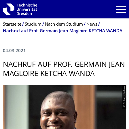
Zur Hauptnavigation springen
Zur Suche springen
Zum Inhalt springen
Breadcrumb-Menü
Startseite
Studium
Nach dem Studium
News
Nachruf auf Prof. Germain Jean Magloire KETCHA WANDA
04.03.2021
NACHRUF AUF PROF. GERMAIN JEAN
MAGLOIRE KETCHA WANDA
© Robert Lohse