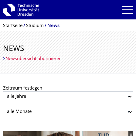
Zur Hauptnavigation springen
Zur Suche springen
Zum Inhalt springen
Breadcrumb-Menü
Startseite
Studium
News
NEWS
Newsübersicht abonnieren
Zeitraum festlegen
Jahr auswählen
Monat auswählen