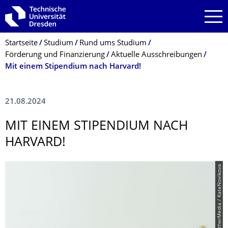
Zur Hauptnavigation springen
Zur Suche springen
Zum Inhalt springen
Breadcrumb-Menü
Startseite
Studium
Rund ums Studium
Förderung und Finanzierung
Aktuelle Ausschreibungen
Mit einem Stipendium nach Harvard!
21.08.2024
MIT EINEM STIPENDIUM NACH
HARVARD!
© PantherMedia / KateNovikova