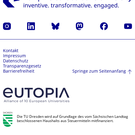
Instagram
LinkedIn
Bluesky
Mastodon
Facebook
Yout
Kontakt
Impressum
Datenschutz
Transparenzgesetz
Springe zum Seitenanfang
Barrierefreiheit
Die TU Dresden wird auf Grundlage des vom Sächsischen Landtag
beschlossenen Haushalts aus Steuermitteln mitfinanziert.