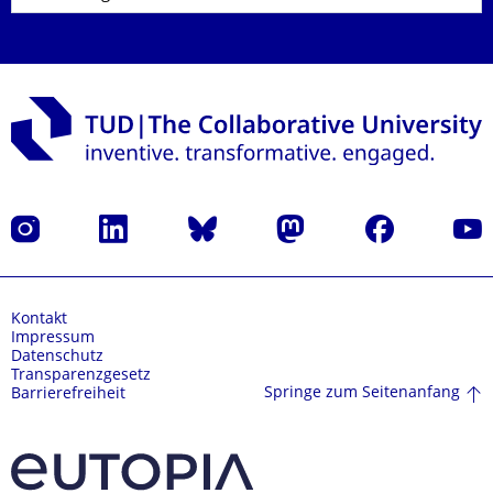
Instagram
LinkedIn
Bluesky
Mastodon
Facebook
Yout
Kontakt
Impressum
Datenschutz
Transparenzgesetz
Springe zum Seitenanfang
Barrierefreiheit