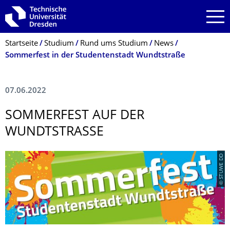
Zur Hauptnavigation springen
Zur Suche springen
Zum Inhalt springen
Breadcrumb-Menü
Startseite
Studium
Rund ums Studium
News
Sommerfest in der Studentenstadt Wundtstraße
07.06.2022
SOMMERFEST AUF DER
WUNDTSTRASSE
© STUWE DD