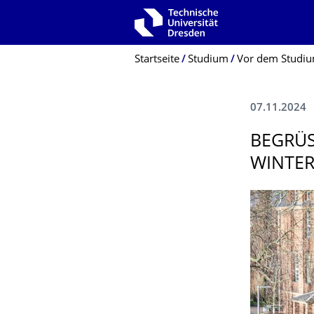
Zur Hauptnavigation springen
Zur Suche springen
Zum Inhalt springen
Breadcrumb-Menü
Startseite
Studium
Vor dem Studi
07.11.2024
BEGRÜS
INTERS