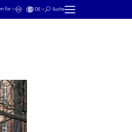
en für
DE
Suche
© Crispin-Iven Mokry