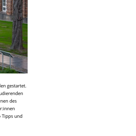
en gestartet.
tudierenden
rnen des
r:innen
o Tipps und