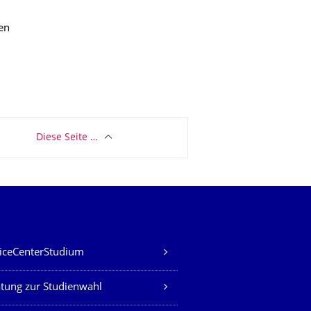
en
Diese Seite …
iceCenterStudium
tung zur Studienwahl