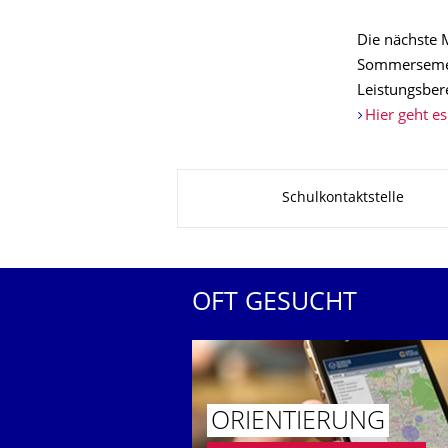
Die nächste M
Sommersemest
Leistungsber
Hier geht e
Zu dieser Seite
Schulkontaktstelle
OFT GESUCHT
ORIENTIERUNG