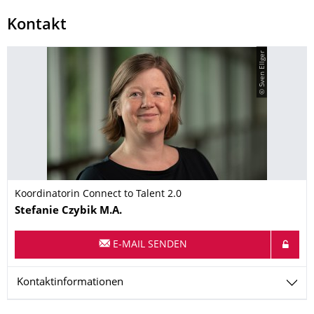
Kontakt
© Sven Ellger
Koordinatorin Connect to Talent 2.0
Name
Stefanie
Czybik
M.A.
E-MAIL SENDEN
Kontaktinformationen