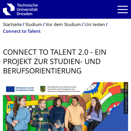
Zur Hauptnavigation springen
Zur Suche springen
Zum Inhalt springen
Breadcrumb-Menü
Startseite
Studium
Vor dem Studium
Uni testen
Connect to Talent
CONNECT TO TALENT 2.0 - EIN
PROJEKT ZUR STUDIEN- UND
BERUFSORIENTIE­RUNG
© Crispin-Iven Mokry