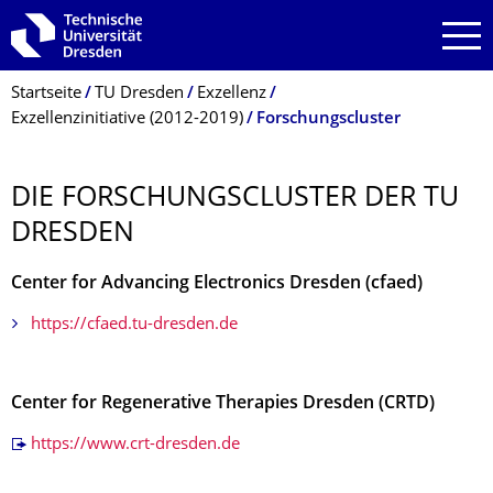
Zur Hauptnavigation springen
Zur Suche springen
Zum Inhalt springen
Breadcrumb-Menü
Startseite
TU Dresden
Exzellenz
Exzellenzinitiative (2012-2019)
Forschungscluster
DIE FORSCHUNGSCLUS­TER DER TU
DRESDEN
Center for Advancing Electronics Dresden (cfaed)
https://cfaed.tu-dresden.de
Center for Regenerative Therapies Dresden (CRTD)
https://www.crt-dresden.de