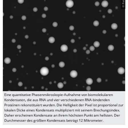
Eine quantitative Phasenmikroskopie-Aufnahme von biomolekularen
Kondensaten, die aus RNA und vier verschiedenen RNA-bindenden
Proteinen rekonstituiert wurden. Die Helligkeit der Pixel ist proportional zur
lokalen Dicke eines Kondensats multipliziert mit seinem Brechungsindex.
Daher erscheinen Kondensate an ihrem höchsten Punkt am hellsten. Der
Durchmesser des größten Kondensats beträgt 12 Mikrometer.