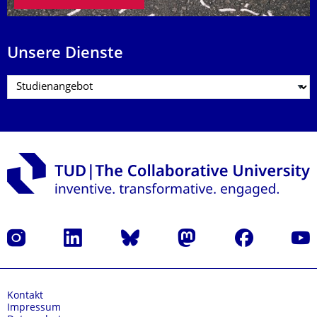
Unsere Dienste
Instagram
LinkedIn
Bluesky
Mastodon
Facebook
Yout
Kontakt
Impressum