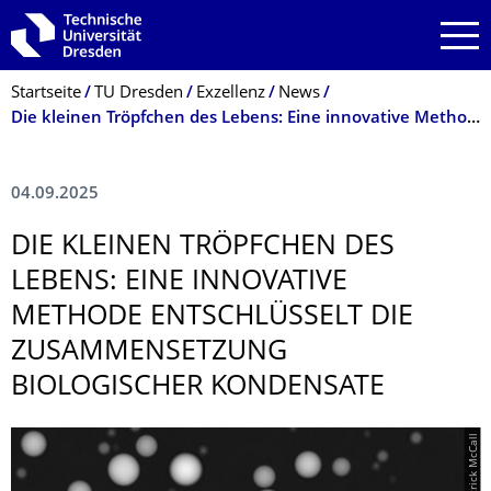
Zur Hauptnavigation springen
Zur Suche springen
Zum Inhalt springen
Breadcrumb-Menü
Startseite
TU Dresden
Exzellenz
News
Die kleinen Tröpfchen des Lebens: Eine innovative Methode entschlüsselt die Zusammensetzung biologischer Kondensate
04.09.2025
DIE KLEINEN TRÖPFCHEN DES
LEBENS: EINE INNOVATIVE
METHODE ENTSCHLÜSSELT DIE
ZUSAMMENSETZUNG
BIOLOGISCHER KONDENSATE
© Patrick McCall