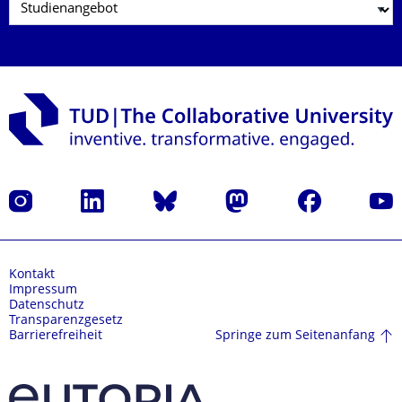
Instagram
LinkedIn
Bluesky
Mastodon
Facebook
Yout
Kontakt
Impressum
Datenschutz
Transparenzgesetz
Springe zum Seitenanfang
Barrierefreiheit