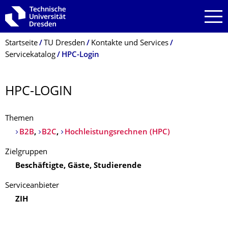
Zur Hauptnavigation springen
Zur Suche springen
Zum Inhalt springen
Breadcrumb-Menü
Startseite
TU Dresden
Kontakte und Services
Servicekatalog
HPC-Login
HPC-LOGIN
Themen
B2B
,
B2C
,
Hochleistungsrechnen (HPC)
Zielgruppen
Beschäftigte, Gäste, Studierende
Serviceanbieter
ZIH