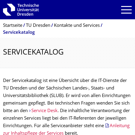
Zur Hauptnavigation springen
Zur Suche springen
Zum Inhalt springen
Breadcrumb-Menü
Startseite
TU Dresden
Kontakte und Services
Servicekatalog
SERVICEKATALOG
Der Servicekatalog ist eine Übersicht über die IT-Dienste der
TU Dresden und der Sächsischen Landes-, Staats- und
Universitätsbibliothek (SLUB). Er wird von allen Einrichtungen
gemeinsam gepflegt. Bei technischen Fragen wenden Sie sich
bitte an den
Service Desk
. Die inhaltliche Verantwortung der
einzelnen Services liegt bei den IT-Referenten der jeweiligen
Einrichtungen. Für alle Serviceanbieter steht eine
Anleitung
zur Inhaltspflege der Services
bereit.