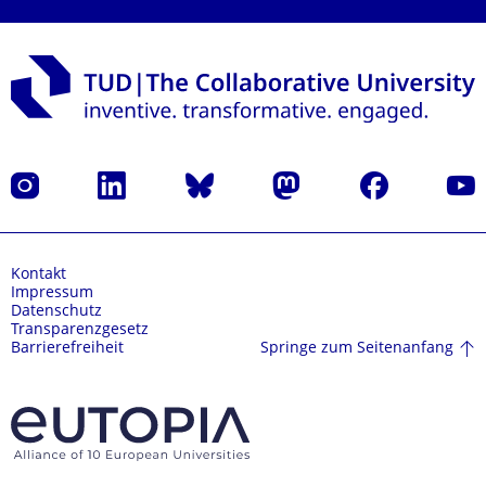
Instagram
LinkedIn
Bluesky
Mastodon
Facebook
Yout
Kontakt
Impressum
Datenschutz
Transparenzgesetz
Springe zum Seitenanfang
Barrierefreiheit