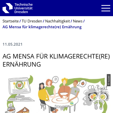
Zur Hauptnavigation springen
Zur Suche springen
Zum Inhalt springen
Breadcrumb-Menü
Startseite
TU Dresden
Nachhaltigkeit
News
AG Mensa für klimagerechte(re) Ernährung
11.05.2021
AG MENSA FÜR KLIMAGERECHTE(RE)
ERNÄHRUNG
© tuuwi