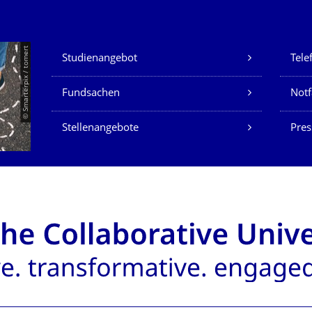
Unsere Dienste
© Smarterpix / tomert
Studienangebot
Tele
Fundsachen
Notf
Stellenangebote
Pres