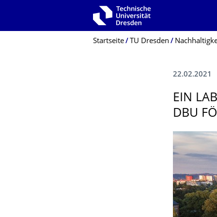
Zur Hauptnavigation springen
Zur Suche springen
Zum Inhalt springen
Breadcrumb-Menü
Startseite
TU Dresden
Nachhaltigke
22.02.2021
EIN LA
DBU FÖ