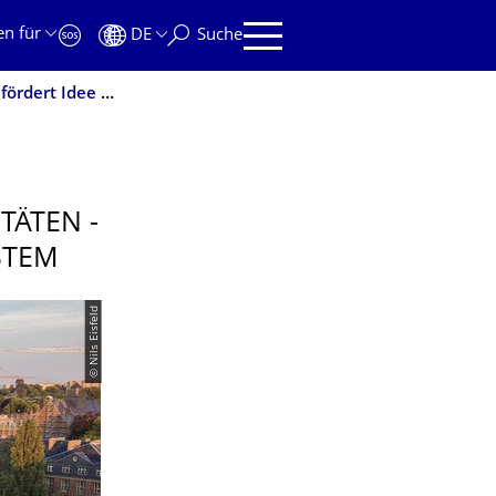
en für
DE
Suche
Ein Label für Nachhaltigkeit an Universitäten - DBU fördert Idee für ein Bewertungssystem
TÄTEN -
­TEM
© Nils Eisfeld