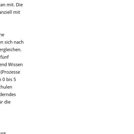
an mit. Die
nziell mit
ine
n sich nach
ergleichen.
 fünf
fend Wissen
 (Prozesse
n 0 bis 5
chulen
rderndes
r die
urg,