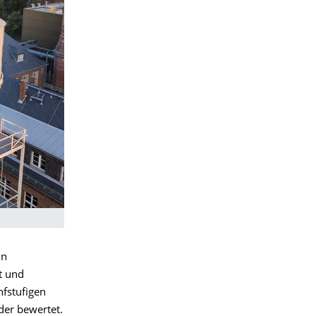
in
t und
fstufigen
der bewertet.