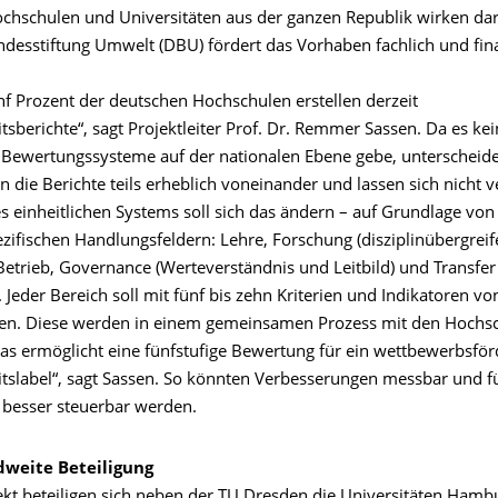
chschulen und Universitäten aus der ganzen Republik wirken dar
desstiftung Umwelt (DBU) fördert das Vorhaben fachlich und fina
nf Prozent der deutschen Hochschulen erstellen derzeit
tsberichte“, sagt Projektleiter Prof. Dr. Remmer Sassen. Da es ke
n Bewertungssysteme auf der nationalen Ebene gebe, unterscheide
 die Berichte teils erheblich voneinander und lassen sich nicht v
es einheitlichen Systems soll sich das ändern – auf Grundlage von
zifischen Handlungsfeldern: Lehre, Forschung (disziplinübergrei
Betrieb, Governance (Werteverständnis und Leitbild) und Transfer
. Jeder Bereich soll mit fünf bis zehn Kriterien und Indikatoren vo
den. Diese werden in einem gemeinsamen Prozess mit den Hochs
„Das ermöglicht eine fünfstufige Bewertung für ein wettbewerbsfö
itslabel“, sagt Sassen. So könnten Verbesserungen messbar und fü
besser steuerbar werden.
weite Beteiligung
kt beteiligen sich neben der TU Dresden die Universitäten Hamb