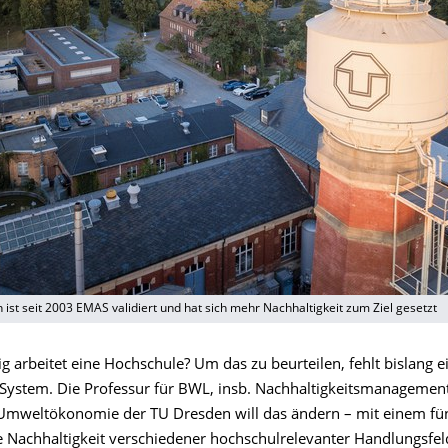
ist seit 2003 EMAS validiert und hat sich mehr Nachhaltigkeit zum Ziel gesetzt
g arbeitet eine Hochschule? Um das zu beurteilen, fehlt bislang e
s System. Die Professur für BWL, insb. Nachhaltigkeitsmanagemen
 Umweltökonomie der TU Dresden will das ändern – mit einem fün
ie Nachhaltigkeit verschiedener hochschulrelevanter Handlungsfel