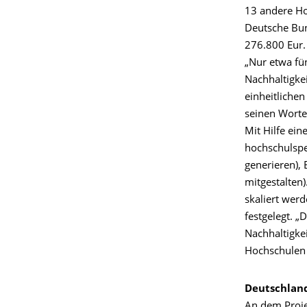
13 andere Ho
Deutsche Bun
276.800 Eur.
„Nur etwa fü
Nachhaltigkei
einheitliche
seinen Worten
Mit Hilfe ein
hochschulspe
generieren), 
mitgestalten)
skaliert wer
festgelegt. 
Nachhaltigke
Hochschulen 
Deutschland
An dem Proje