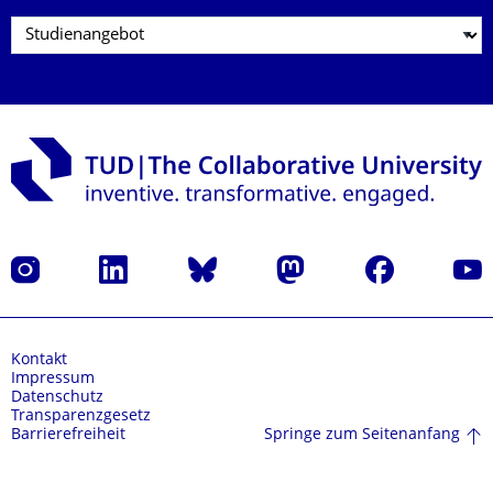
Instagram
LinkedIn
Bluesky
Mastodon
Facebook
Yout
Kontakt
Impressum
Datenschutz
Transparenzgesetz
Springe zum Seitenanfang
Barrierefreiheit