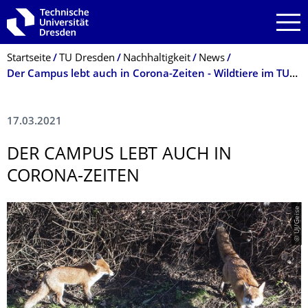
Zur Hauptnavigation springen
Zur Suche springen
Zum Inhalt springen
Breadcrumb-Menü
Startseite
TU Dresden
Nachhaltigkeit
News
Der Campus lebt auch in Corona-Zeiten - Wildtiere im TUD-Gelände
17.03.2021
DER CAMPUS LEBT AUCH IN
CORONA-ZEITEN
© UJ/Geise