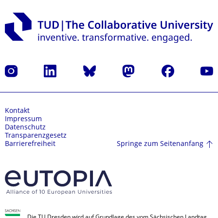
Instagram
LinkedIn
Bluesky
Mastodon
Facebook
Yout
Kontakt
Impressum
Datenschutz
Transparenzgesetz
Springe zum Seitenanfang
Barrierefreiheit
Die TU Dresden wird auf Grundlage des vom Sächsischen Landtag