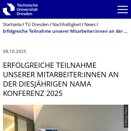
Zur Hauptnavigation springen
Zur Suche springen
Zum Inhalt springen
Breadcrumb-Menü
Startseite
TU Dresden
Nachhaltigkeit
News
Erfolgreiche Teilnahme unserer Mitarbeiter:innen an der diesjährigen NAMA Konferenz 2025
08.10.2025
ERFOLGREICHE TEILNAHME
UNSERER MITARBEITER:INNEN AN
DER DIESJÄHRIGEN NAMA
KONFERENZ 2025
© Ronja Paleit